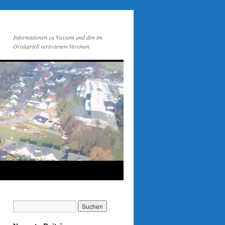
Informationen zu Vussem und den im
Ortskartell vertretenen Vereinen