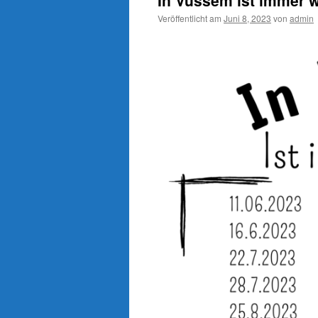
In Vussem ist immer w
Veröffentlicht am
Juni 8, 2023
von
admin