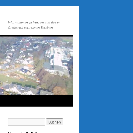
Informationen zu Vussem und den im
Ortskartell vertretenen Vereinen