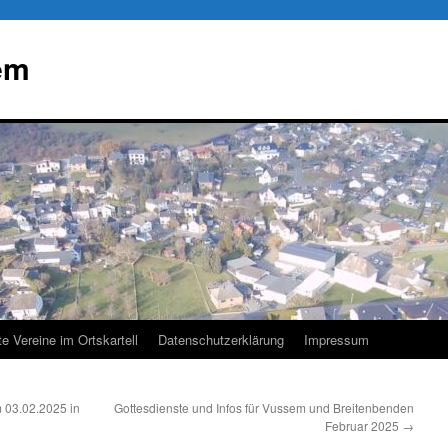
em
te Vereine im Ortskartell
Datenschutzerklärung
Impressum
 03.02.2025 in
Gottesdienste und Infos für Vussem und Breitenbenden
Februar 2025
→