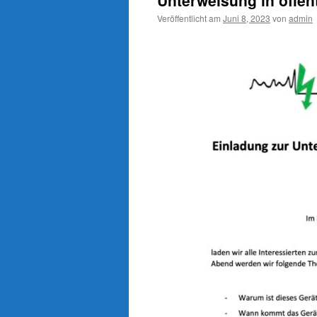
Unterweisung in öffent
Veröffentlicht am
Juni 8, 2023
von
admin