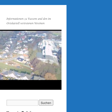
Informationen zu Vussem und den im
Ortskartell vertretenen Vereinen